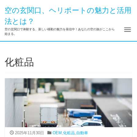
空の玄関口、ヘリポートの魅力と活用
法とは？
ナ
空の玄関口で体験する、新しい移動の魅力を発信中！あなたの空の旅がここから
始まる。
化粧品
2025年11月30日
OEM
,
化粧品
,
自動車